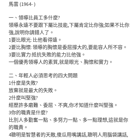
馬雲 (1964- )
一、領導比員工多什麼?
領導永遠不要跟下屬比技能,下屬肯定比你強;如果不比你
強,說明你請錯人了。
1要比眼光: 比他看得遠。
2要比胸懷: 領導的胸懷是委屈撐大的,要能容人所不容。
3要比實力:抵抗失敗的能力比他強。
一個優秀領導人的素質,就是眼光、胸懷和實力。
二、年輕人必須思考的四大問題
1什麼是失敗?
放棄就是最大的失敗。
2什麼叫堅強?
經歷許多磨難、委屈、不爽,你才知道什麼叫堅強。
3你的職責是什麼?
比別人多勤奮一點、多努力一點、多一點理想,這就是你
的職責。
4聰明是智慧者的天敵,傻瓜用嘴講話,聰明人用腦袋講話,