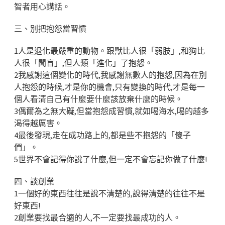
智者用心講話。
三、別把抱怨當習慣
1人是退化最嚴重的動物。跟獸比人很「弱肢」,和狗比
人很「聞盲」,但人類「進化」了抱怨。
2我感謝這個變化的時代,我感謝無數人的抱怨,因為在別
人抱怨的時候,才是你的機會,只有變換的時代,才是每一
個人看清自己有什麼要什麼該放棄什麼的時候。
3偶爾為之無大礙,但當抱怨成習慣,就如喝海水,喝的越多
渴得越厲害。
4最後發現,走在成功路上的,都是些不抱怨的「傻子
們」。
5世界不會記得你說了什麼,但一定不會忘記你做了什麼!
四、談創業
1一個好的東西往往是說不清楚的,說得清楚的往往不是
好東西!
2創業要找最合適的人,不一定要找最成功的人。