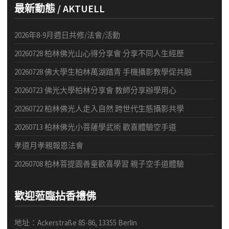
最新動態 / AKTUELL
2026年8-9月週日共修/法會/活動
20260728 柏林佛光山心得分享會 分享不同人生經歷
20260728 佛大學生柏林萬湖踏青 手機攝影教學促共融
20260723 佛光大學柏林分享會 教師分享辦學用心
20260722 柏林佛光人走入自然 跨世代生態攝影共學
20260713 柏林佛光小菩薩學武術 歡喜體驗空手道
孝道月孝親報恩法會
20260708 柏林菩提園善童歡喜學習 親子空手道體驗
歡迎蒞臨拈香禮佛
地址：Ackerstraße 85-86, 13355 Berlin