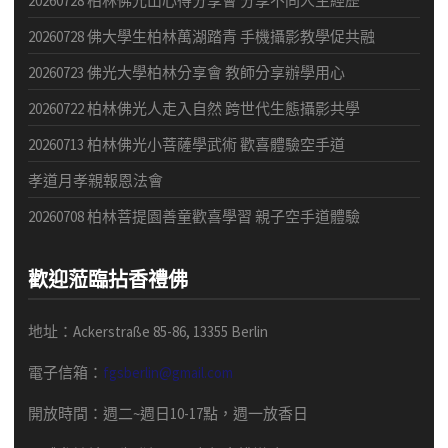
20260728 柏林佛光山心得分享會 分享不同人生經歷
20260728 佛大學生柏林萬湖踏青 手機攝影教學促共融
20260723 佛光大學柏林分享會 教師分享辦學用心
20260722 柏林佛光人走入自然 跨世代生態攝影共學
20260713 柏林佛光小菩薩學武術 歡喜體驗空手道
孝道月孝親報恩法會
20260708 柏林菩提園善童歡喜學習 親子空手道體驗
歡迎蒞臨拈香禮佛
地址：Ackerstraße 85-86, 13355 Berlin
電子信箱：
fgsberlin@gmail.com
開放時間
：
週二
~
週日
10-17
點，
週一放香日