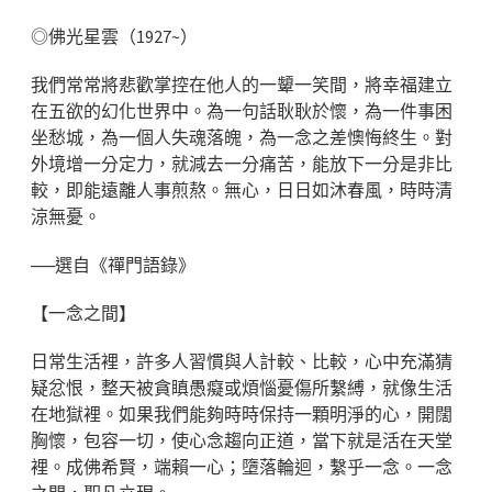
◎佛光星雲（1927~）
我們常常將悲歡掌控在他人的一顰一笑間，將幸福建立
在五欲的幻化世界中。為一句話耿耿於懷，為一件事困
坐愁城，為一個人失魂落魄，為一念之差懊悔終生。對
外境增一分定力，就減去一分痛苦，能放下一分是非比
較，即能遠離人事煎熬。無心，日日如沐春風，時時清
涼無憂。
──選自《禪門語錄》
【一念之間】
日常生活裡，許多人習慣與人計較、比較，心中充滿猜
疑忿恨，整天被貪瞋愚癡或煩惱憂傷所繫縛，就像生活
在地獄裡。如果我們能夠時時保持一顆明淨的心，開闊
胸懷，包容一切，使心念趨向正道，當下就是活在天堂
裡。成佛希賢，端賴一心；墮落輪迴，繫乎一念。一念