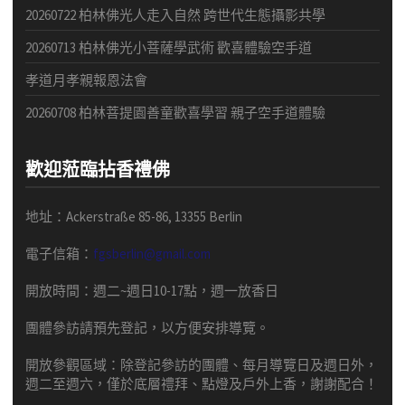
20260722 柏林佛光人走入自然 跨世代生態攝影共學
20260713 柏林佛光小菩薩學武術 歡喜體驗空手道
孝道月孝親報恩法會
20260708 柏林菩提園善童歡喜學習 親子空手道體驗
歡迎蒞臨拈香禮佛
地址：Ackerstraße 85-86, 13355 Berlin
電子信箱：
fgsberlin@gmail.com
開放時間
：
週二
~
週日
10-17
點，
週一放香日
團體
參訪請預先
登記，以方便安排導
覽
。
開放參觀區域：
除登記參訪的團體、每月導覽日及週日外，
週二至週六，僅於底層禮拜、點燈及戶外上香，謝謝配合！