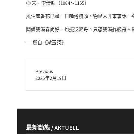
◎ 宋‧李清照（1084～1155）
風住塵香花已盡，日晚倦梳頭。物是人非事事休，
聞說雙溪春尚好，也擬泛輕舟。只恐雙溪舴艋舟。
──選自《潄玉詞》
Previous
Previous
2026年2月19日
post:
最新動態 / AKTUELL