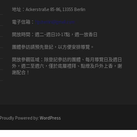
地址：Ackerstraße 85-86, 13355 Berlin
電子信箱：
fgsberlin@gmail.com
開放時間
：
週二
~
週日
10-17
點，
週一放香日
團體
參訪請預先
登記，以方便安排導
覽
。
開放參觀區域：
除登記參訪的團體、每月導覽日及週日
外，週二至週六，僅於底層禮拜、點燈及戶外上香，謝
謝配合！
 Proudly Powered by:
WordPress