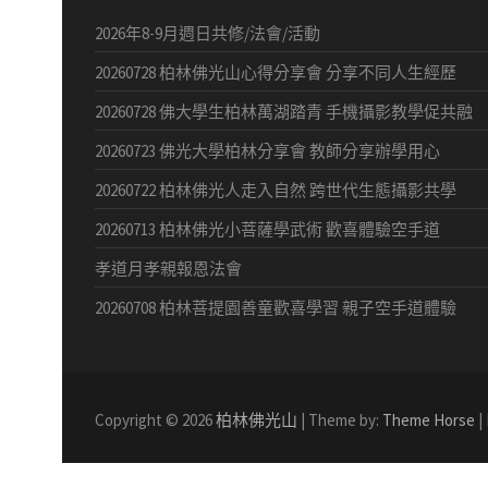
2026年8-9月週日共修/法會/活動
20260728 柏林佛光山心得分享會 分享不同人生經歷
20260728 佛大學生柏林萬湖踏青 手機攝影教學促共融
20260723 佛光大學柏林分享會 教師分享辦學用心
20260722 柏林佛光人走入自然 跨世代生態攝影共學
20260713 柏林佛光小菩薩學武術 歡喜體驗空手道
孝道月孝親報恩法會
20260708 柏林菩提園善童歡喜學習 親子空手道體驗
Copyright © 2026
柏林佛光山
| Theme by:
Theme Horse
|