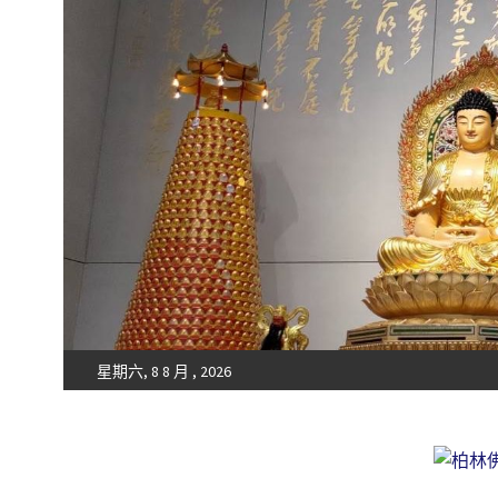
星期六, 8 8 月 , 2026
Fo-Guang-Shan-Tempel, Berlin e.V.