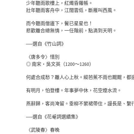
少年聽雨歌樓上，紅燭昏羅帳。
壯年聽雨客舟中，江闊雲低，斷雁叫西風。
而今聽雨僧廬下，鬢已星星也！
悲歡離合總無情，一任階前，點滴到天明。
──選自《竹山詞》
〈唐多令〉惜別
◎ 南宋‧吳文英（1200～1260）
何處合成愁？離人心上秋。縱芭蕉不雨也颼颼，都
有明月，怕登樓。年事夢中休，花空煙水流。
燕辭歸，客尚淹留。垂柳不縈裙帶住，謾長是、繫
──選自《花菴詞選續集》
〈武陵春〉春晚