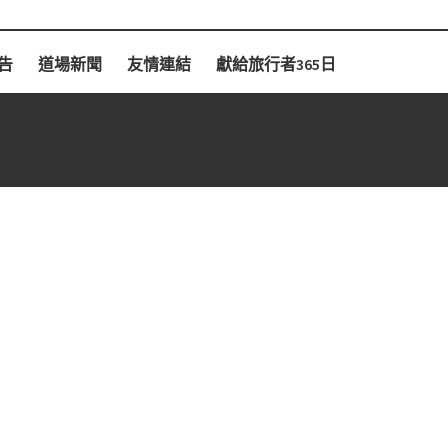
告
道場新聞
友情連結
獻給旅行者365日