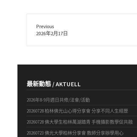
Previous
Previous
2026年2月17日
post:
最新動態 / AKTUELL
2026年8-9月週日共修/法會/活動
20260728 柏林佛光山心得分享會 分享不同人生經歷
20260728 佛大學生柏林萬湖踏青 手機攝影教學促共融
20260723 佛光大學柏林分享會 教師分享辦學用心