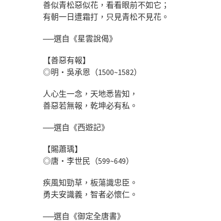
善似青松惡似花，看看眼前不如它；
有朝一日遭霜打，只見青松不見花。
──選自《星雲說偈》
【善惡有報】
◎明‧吳承恩（1500~1582）
人心生一念，天地悉皆知，
善惡若無報，乾坤必有私。
──選自《西遊記》
【賜蕭瑀】
◎唐‧李世民（599~649）
疾風知勁草，板蕩識忠臣。
勇夫安識義，智者必懷仁。
──選自《御定全唐書》