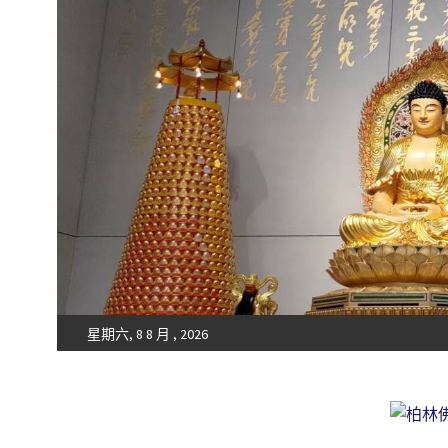
星期六, 8 8 月 , 2026
Fo-Guang-Shan-Tempel, Berlin e.V.