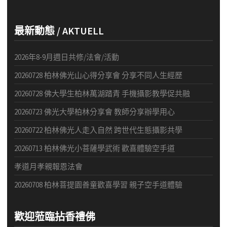
最新動態 / AKTUELL
2026年8-9月週日共修/法會/活動
20260728 柏林佛光山心得分享會 分享不同人生經歷
20260728 佛大學生柏林萬湖踏青 手機攝影教學促共融
20260723 佛光大學柏林分享會 教師分享辦學用心
20260722 柏林佛光人走入自然 跨世代生態攝影共學
20260713 柏林佛光小菩薩學武術 歡喜體驗空手道
孝道月孝親報恩法會
20260708 柏林菩提園善童歡喜學習 親子空手道體驗
歡迎蒞臨拈香禮佛