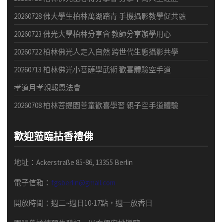
20260728 佛大學生柏林萬湖踏青 手機攝影教學促共融
20260723 佛光大學柏林分享會 教師分享辦學用心
20260722 柏林佛光人走入自然 跨世代生態攝影共學
20260713 柏林佛光小菩薩學武術 歡喜體驗空手道
孝道月孝親報恩法會
20260708 柏林菩提園善童歡喜學習 親子空手道體驗
歡迎蒞臨拈香禮佛
地址：Ackerstraße 85-86, 13355 Berlin
電子信箱：
fgsberlin@gmail.com
開放時間
：
週二
~
週日
10-17
點，
週一放香日