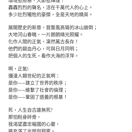
環境愈險惡，大節愈輝煌！
轟轟烈烈的聲名，活在千萬代人的心上。
多少壯烈犧牲的豪傑，全是天地的精英。
展開歷史的新章，我瞥風高聳的冰山崩倒；
大地河山春曉，一片朗朗晴光照耀。
化作人間的正氣，凜然萬古長存！
他們的碧血丹心，可與日月同明；
把個人的生死，看作大海的浮萍。
啊，正氣!
彌漫人類世紀的正氣啊：
是你——建立了世界的秩序；
是你——維繫了社會的倫理；
是你——鞏固了道義的根基！
死，人生自古誰無死?
那怕粉身碎骨，
我渴望盡忠報國的心靈，
將充滿了光榮與甜蜜。