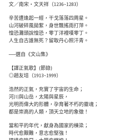
文／南宋‧文天祥（1236~1283）
辛苦遭逢起一經，干戈落落四周星。
山河破碎風拋絮，身世飄搖雨打萍。
惶恐灘頭說惶恐，零丁洋裡嘆零丁。
人生自古誰無死？留取丹心照汗青。
──選自《文山集》
【譯正氣歌】(節錄)
◎趙友培（1913~1999）
浩然的正氣，充實了宇宙的生命；
河川與山岳，太陽與星辰，
光明而偉大的形體，孕育著不朽的靈魂；
都是崇高的人類，頂天立地的象徵！
當和平的年代，獻身為國家的棟梁；
時代愈艱難，意志愈堅強！