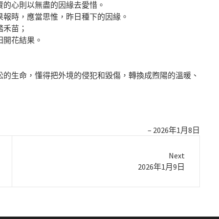
賢的心則以無盡的因緣去愛惜。
果報時，應當思惟，昨日種下的因緣。
踏禾苗；
田開花結果。
松的生命，懂得把外境的侵犯和毀傷，轉換成煦陽的溫暖、
2026年1月8日
Next
Next
2026年1月9日
post: