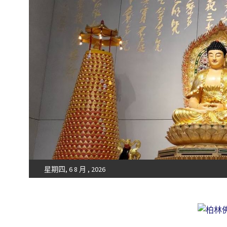
星期四, 6 8 月 , 2026
Fo-Guang-Shan-Tempel, Berlin e.V.