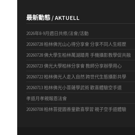
最新動態 / AKTUELL
2026年8-9月週日共修/法會/活動
20260728 柏林佛光山心得分享會 分享不同人生經歷
20260728 佛大學生柏林萬湖踏青 手機攝影教學促共融
20260723 佛光大學柏林分享會 教師分享辦學用心
20260722 柏林佛光人走入自然 跨世代生態攝影共學
20260713 柏林佛光小菩薩學武術 歡喜體驗空手道
孝道月孝親報恩法會
20260708 柏林菩提園善童歡喜學習 親子空手道體驗