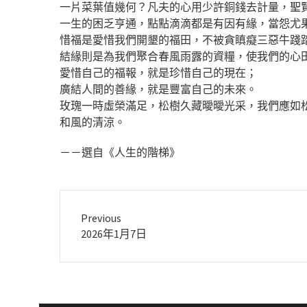
一片菜葉值幾何？凡夫的心用少許銅錢去計量，聖
一生的困乏亨通，點點滴滴都是有因有緣，當怨尤
惜福是愛惜我們開墾的福田，不被貪瞋癡三惡牛踐
結緣則是為我們聚合春風雨露的資糧，使我們的心
愛惜自己的福報，就是珍惜自己的現在；
廣結人間的善緣，就是豐富自己的未來。
玫瑰一時虛榮滿足，松樹久藏曖曖光采，我們應如
和風的清涼。
－－選自《人生的階梯》
Previous
Previous
2026年1月7日
post: