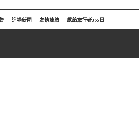
告
道場新聞
友情連結
獻給旅行者365日