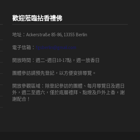
歡迎蒞臨拈香禮佛
地址：Ackerstraße 85-86, 13355 Berlin
電子信箱：
fgsberlin@gmail.com
開放時間
：
週二
~
週日
10-17
點，
週一放香日
團體
參訪請預先
登記，以方便安排導
覽
。
開放參觀區域：
除登記參訪的團體、每月導覽日及週日
外，週二至週六，僅於底層禮拜、點燈及戶外上香，謝
謝配合！