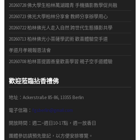
20260728 佛大學生柏林萬湖踏青 手機攝影教學促共融
20260723 佛光大學柏林分享會 教師分享辦學用心
20260722 柏林佛光人走入自然 跨世代生態攝影共學
20260713 柏林佛光小菩薩學武術 歡喜體驗空手道
孝道月孝親報恩法會
20260708 柏林菩提園善童歡喜學習 親子空手道體驗
歡迎蒞臨拈香禮佛
地址：Ackerstraße 85-86, 13355 Berlin
電子信箱：
fgsberlin@gmail.com
開放時間
：
週二
~
週日
10-17
點，
週一放香日
團體
參訪請預先
登記，以方便安排導
覽
。