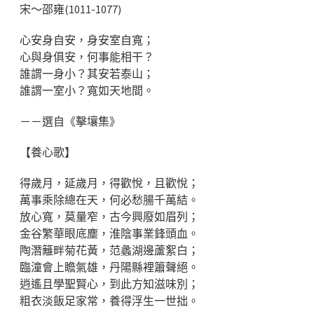
宋～邵雍(1011-1077)
心安身自安，身安室自寬；
心與身俱安，何事能相干？
誰謂一身小？其安若泰山；
誰謂一室小？寬如天地間。
－－選自《擊壤集》
【養心歌】
得歲月，延歲月，得歡悅，且歡悅；
萬事乘除總在天，何必愁腸千萬結。
放心寬，莫量窄，古今興廢如眉列；
金谷繁華眼底塵，淮陰事業鋒頭血。
陶潛籬畔菊花黃，范蠡湖邊蘆絮白；
臨潼會上瞻氣雄，丹陽縣裡簫聲絕。
逍遙且學聖賢心，到此方知滋味別；
粗衣淡飯足家常，養得浮生一世拙。