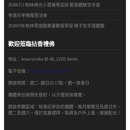
20260713 柏林佛光小菩薩學武術 歡喜體驗空手道
孝道月孝親報恩法會
20260708 柏林菩提園善童歡喜學習 親子空手道體驗
歡迎蒞臨拈香禮佛
地址：Ackerstraße 85-86, 13355 Berlin
電子信箱：
fgsberlin@gmail.com
開放時間
：
週二
~
週日
10-17
點，
週一放香日
團體
參訪請預先
登記，以方便安排導
覽
。
開放參觀區域：
除登記參訪的團體、每月導覽日及週日外，
週二至週六，僅於底層禮拜、點燈及戶外上香，謝謝配合！