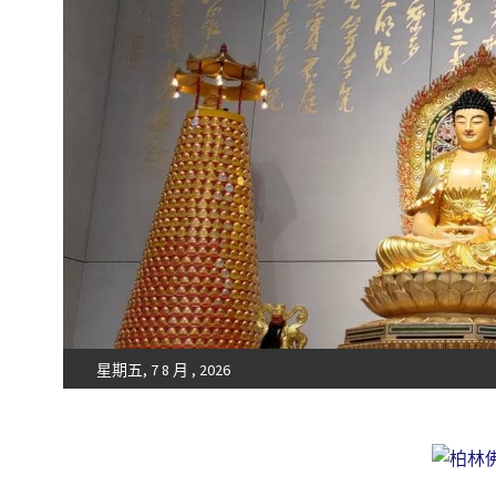
星期五, 7 8 月 , 2026
Fo-Guang-Shan-Tempel, Berlin e.V.