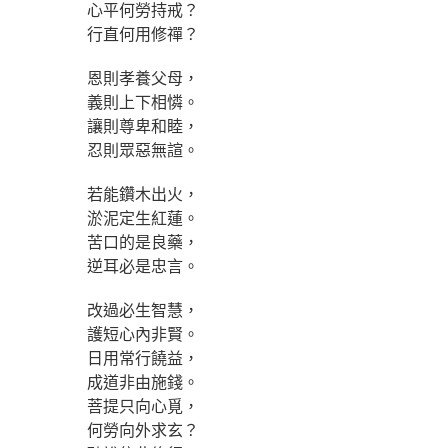
心平何勞持戒？
行直何用修禪？
恩則孝養父母，
義則上下相憐。
讓則尊卑和睦，
忍則眾惡無諠。
若能鑽木出火，
淤泥定生紅蓮。
苦口的是良藥，
逆耳必是忠言。
改過必生智慧，
護短心內非賢。
日用常行饒益，
成道非由施錢。
菩提只向心覓，
何勞向外求玄？