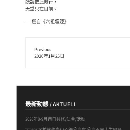
聽說依此修行，
天堂只在目前。
──選自《六祖壇經》
Previous
Previous
2026年1月25日
post:
最新動態 / AKTUELL
2026年8-9月週日共修/法會/活動
20260728 柏林佛光山心得分享會 分享不同人生經歷