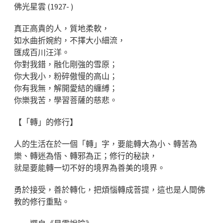
佛光星雲 (1927- )
真正高貴的人，質地柔軟，
如水曲折婉約，不擇大小細流，
匯成百川汪洋。
你對我錯，融化剛強的雪原；
你大我小，粉碎傲慢的高山；
你有我無，解開愛結的纏縛；
你樂我苦，學習菩薩的慈悲。
【「轉」的修行】
人的生活在於一個「轉」字，要能轉大為小、轉苦為
樂、轉迷為悟、轉邪為正；修行的秘訣，
就是要能轉一切不好的境界為善美的境界。
勇於接受，善於轉化，把煩惱轉成菩提，這也是人間佛
教的修行重點。