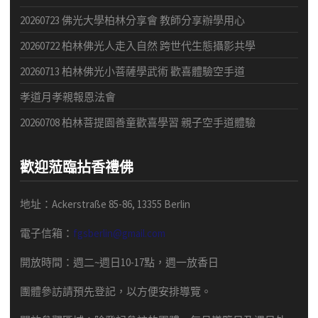
20260723 佛光大學柏林分享會 教師分享辦學用心
20260722 柏林佛光人走入自然 跨世代生態攝影共學
20260713 柏林佛光小菩薩學武術 歡喜體驗空手道
孝道月孝親報恩法會
20260708 柏林菩提園善童歡喜學習 親子空手道體驗
歡迎蒞臨拈香禮佛
地址：Ackerstraße 85-86, 13355 Berlin
電子信箱：
fgsberlin@gmail.com
開放時間
：
週二
~
週日
10-17
點，
週一放香日
團體
參訪請預先
登記，以方便安排導
覽
。