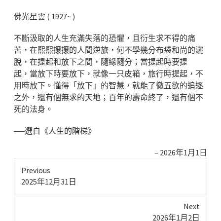
佛光星雲 ( 1927~ )
不斷汲取的人生充滿失落的恐懼，且衍生求不得的痛
苦，在熙熙攘攘的人間逆旅，何不學幾分布袋和尚的灑
脫，在提起和放下之間，隨緣隨分；當提起時要提
起，當放下時要放下，就像一只皮箱，旅行時提起，不
用時放下。懂得「放下」的智慧，就能了徹五欲的追逐
之外，還有個無求的天地；百年的壽命終了，還有個不
死的法身。
──選自《人生的階梯》
2026年1月1日
Previous
Previous
2025年12月31日
post:
Next
Next
2026年1月2日