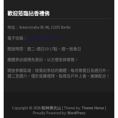
歡迎蒞臨拈香禮佛
地址：Ackerstraße 85-86, 13355 Berlin
電子信箱：
fgsberlin@gmail.com
開放時間
：
週二
~
週日
10-17
點，
週一放香日
團體
參訪請預先
登記，以方便安排導
覽
。
開放參觀區域：
除登記參訪的團體、每月導覽日及週日外，
週二至週六，僅於底層禮拜、點燈及戶外上香，謝謝配合！
Copyright © 2026
柏林佛光山
| Theme by:
Theme Horse
|
Proudly Powered by:
WordPress