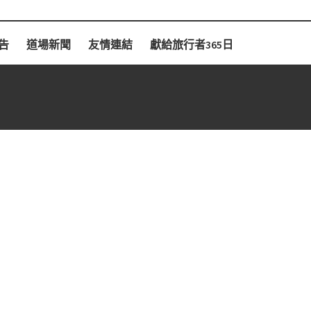
告
道場新聞
友情連結
獻給旅行者365日