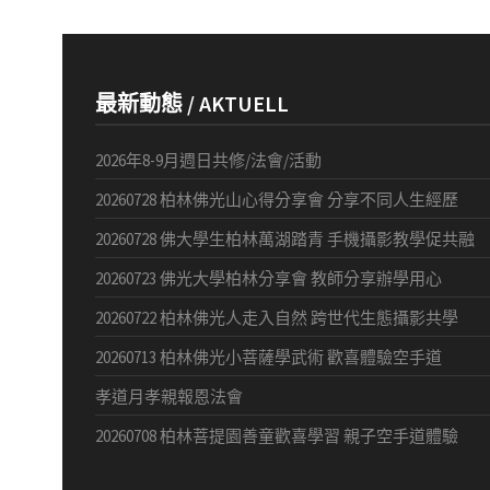
最新動態 / AKTUELL
2026年8-9月週日共修/法會/活動
20260728 柏林佛光山心得分享會 分享不同人生經歷
20260728 佛大學生柏林萬湖踏青 手機攝影教學促共融
20260723 佛光大學柏林分享會 教師分享辦學用心
20260722 柏林佛光人走入自然 跨世代生態攝影共學
20260713 柏林佛光小菩薩學武術 歡喜體驗空手道
孝道月孝親報恩法會
20260708 柏林菩提園善童歡喜學習 親子空手道體驗