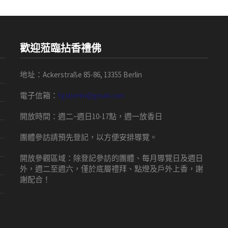
歡迎蒞臨拈香禮佛
地址：Ackerstraße 85-86, 13355 Berlin
電子信箱：
fgsberlin@gmail.com
開放時間
：
週二
~
週日
10-17
點，
週一放香日
團體
參訪請預先
登記，以方便安排導
覽
。
開放參觀區域：
除登記參訪的團體、每月導覽日及週日
外，週二至週六，僅於底層禮拜、點燈及戶外上香，謝
謝配合！