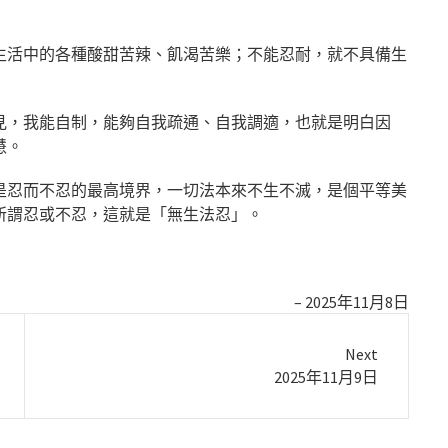
生活中的各種酸甜苦辣、飢渴苦樂；不能忍耐，就不具備生
見，我能自制，能夠自我疏通、自我調適，也就是明白因
慧。
是忍而不忍的最高境界，一切法本來不生不滅，是個平等美
所謂忍或不忍，這就是「無生法忍」。
2025年11月8日
Next
Next
2025年11月9日
post: