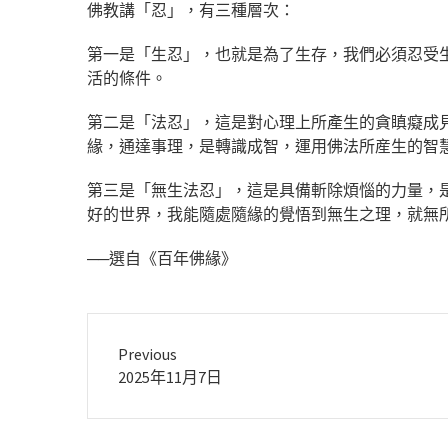
佛教講「忍」，有三種層次：
第一是「生忍」，也就是為了生存，我們必須忍受
活的條件。
第二是「法忍」，這是對心理上所產生的貪瞋癡成
緣，通達事理，是轉識成智，運用佛法所産生的智
第三是「無生法忍」，這是具備斬除煩惱的力量，
好的世界，我能隨處隨緣的覺悟到無生之理，就無
──選自《百年佛緣》
Previous
Previous
2025年11月7日
post: