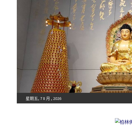
星期五, 7 8 月 , 2026
Fo-Guang-Shan-Tempel, Berlin e.V.