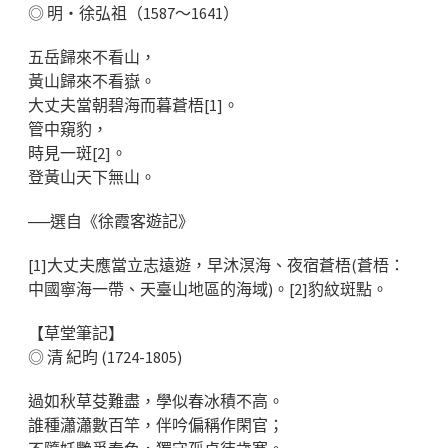
◎ 明‧徐弘祖（1587～1641）
五岳歸來不看山，
黃山歸來不看嶽。
大丈夫當朝碧海而暮蒼梧[1]。
管中窺豹，
時見一斑[2]。
登黃山天下無山。
──選自《徐霞客遊記》
[1]大丈夫應當立志遠遊，早沐溟海、夜宿蒼梧(蒼梧：
中國寧海一帶、天臺山地區的海域)。[2]豹紋斑點。
【草堂筆記】
◎ 清 紀昀 (1724-1805)
過如秋草芟難盡，學似春冰積不高。
誰種瀟瀟數百竿，伴吟偏稱作閑官；