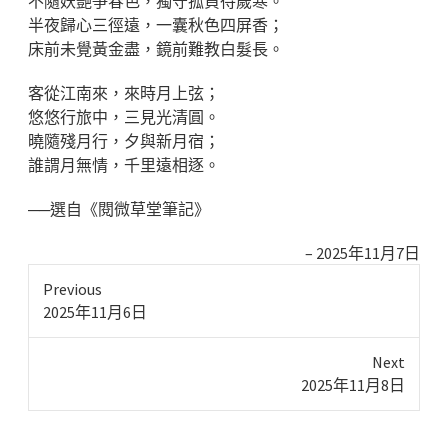
不隨妖艷爭春色，獨守孤貞待歲寒。
半夜歸心三徑遠，一囊秋色四屏香；
床前未覺黃金盡，鏡前難教白髮長。
客從江南來，來時月上弦；
悠悠行旅中，三見光清圓。
曉隨殘月行，夕與新月宿；
誰謂月無情，千里遠相逐。
──選自《閱微草堂筆記》
2025年11月7日
Previous
Previous
2025年11月6日
post:
Next
Next
2025年11月8日
post: