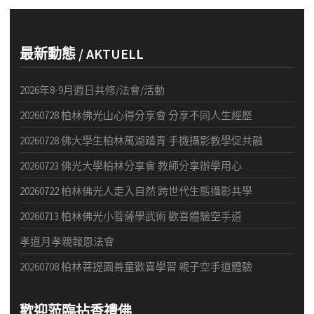
最新動態 / AKTUELL
2026年8-9月週日共修/法會/活動
20260728 柏林佛光山心得分享會 分享不同人生經歷
20260728 佛大學生柏林萬湖踏青 手機攝影教學促共融
20260723 佛光大學柏林分享會 教師分享辦學用心
20260722 柏林佛光人走入自然 跨世代生態攝影共學
20260713 柏林佛光小菩薩學武術 歡喜體驗空手道
孝道月孝親報恩法會
20260708 柏林菩提園善童歡喜學習 親子空手道體驗
歡迎蒞臨拈香禮佛