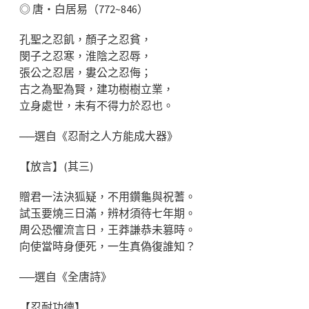
◎ 唐‧白居易（772~846）
孔聖之忍飢，顏子之忍貧，
閔子之忍寒，淮陰之忍辱，
張公之忍居，婁公之忍侮；
古之為聖為賢，建功樹樹立業，
立身處世，未有不得力於忍也。
──選自《忍耐之人方能成大器》
【放言】(其三)
贈君一法決狐疑，不用鑽龜與祝蓍。
試玉要燒三日滿，辨材須待七年期。
周公恐懼流言日，王莽謙恭未篡時。
向使當時身便死，一生真偽復誰知？
──選自《全唐詩》
【忍耐功德】