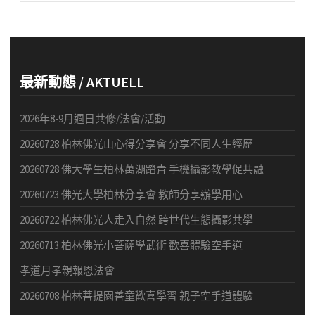
最新動態 / AKTUELL
2026年8-9月週日共修/法會/活動
20260728 柏林佛光山心得分享會 分享不同人生經歷
20260728 佛大學生柏林萬湖踏青 手機攝影教學促共融
20260723 佛光大學柏林分享會 教師分享辦學用心
20260722 柏林佛光人走入自然 跨世代生態攝影共學
20260713 柏林佛光小菩薩學武術 歡喜體驗空手道
孝道月孝親報恩法會
20260708 柏林菩提園善童歡喜學習 親子空手道體驗