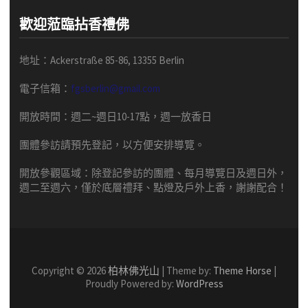
歡迎蒞臨拈香禮佛
地址：Ackerstraße 85-86, 13355 Berlin
電子信箱：
fgsberlin@gmail.com
開放時間
：
週二
~
週日
10-17
點，
週一放香日
團體
參訪請預先
登記，以方便安排導
覽
。
開放參觀區域：
除登記參訪的團體、每月導覽日及週日外，
週二至週六，僅於底層禮拜、點燈及戶外上香，謝謝配合！
Copyright © 2026
柏林佛光山
| Theme by:
Theme Horse
|
Proudly Powered by:
WordPress