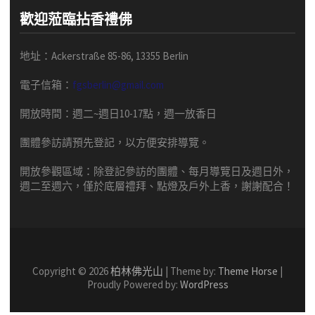
歡迎蒞臨拈香禮佛
地址：Ackerstraße 85-86, 13355 Berlin
電子信箱：
fgsberlin@gmail.com
開放時間
：
週二
~
週日
10-17
點，
週一放香日
團體
參訪請預先
登記，以方便安排導
覽
。
開放參觀區域：
除登記參訪的團體、每月導覽日及週日外，
週二至週六，僅於底層禮拜、點燈及戶外上香，謝謝配合！
Copyright © 2026
柏林佛光山
| Theme by:
Theme Horse
|
Proudly Powered by:
WordPress