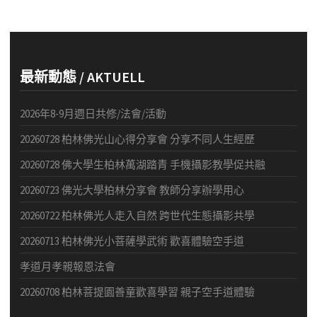
最新動態 / AKTUELL
2026年8-9月週日共修/法會/活動
20260728 柏林佛光山心得分享會 分享不同人生經歷
20260728 佛大學生柏林萬湖踏青 手機攝影教學促共融
20260723 佛光大學柏林分享會 教師分享辦學用心
20260722 柏林佛光人走入自然 跨世代生態攝影共學
20260713 柏林佛光小菩薩學武術 歡喜體驗空手道
孝道月孝親報恩法會
20260708 柏林菩提園善童歡喜學習 親子空手道體驗