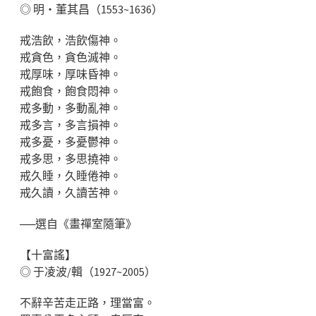
◎ 明‧董其昌（1553~1636）
戒浩飲，浩飲傷神。
戒貪色，貪色滅神。
戒厚味，厚味昏神。
戒飽食，飽食悶神。
戒多動，多動亂神。
戒多言，多言損神。
戒多憂，多憂鬱神。
戒多思，多思撓神。
戒久睡，久睡倦神。
戒久讀，久讀苦神。
──選自《畫禪室隨筆》
【十富謠】
◎ 于凌波/輯（1927~2005）
不辭辛苦走正路，理當富。