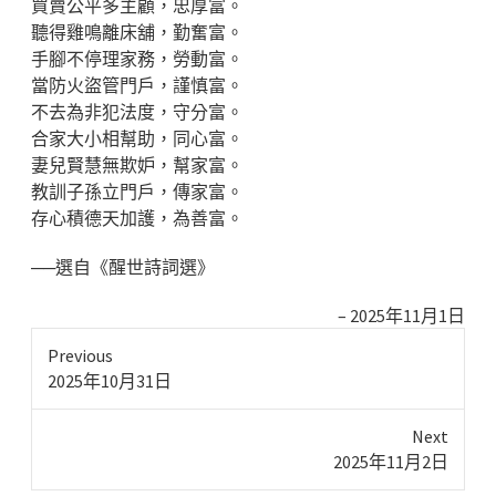
買賣公平多主顧，忠厚富。
聽得雞鳴離床舖，勤奮富。
手腳不停理家務，勞動富。
當防火盜管門戶，謹慎富。
不去為非犯法度，守分富。
合家大小相幫助，同心富。
妻兒賢慧無欺妒，幫家富。
教訓子孫立門戶，傳家富。
存心積德天加護，為善富。
──選自《醒世詩詞選》
2025年11月1日
Previous
Previous
2025年10月31日
post:
Next
Next
2025年11月2日
post: