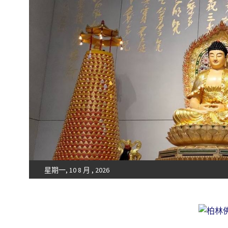
星期一, 10 8 月 , 2026
Fo-Guang-Shan-Tempel, Berlin e.V.