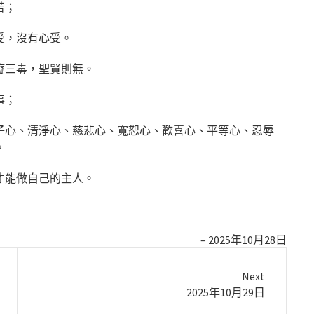
苦；
受，沒有心受。
癡三毒，聖賢則無。
事；
子心、清淨心、慈悲心、寬恕心、歡喜心、平等心、忍辱
。
才能做自己的主人。
2025年10月28日
Next
Next
2025年10月29日
post: