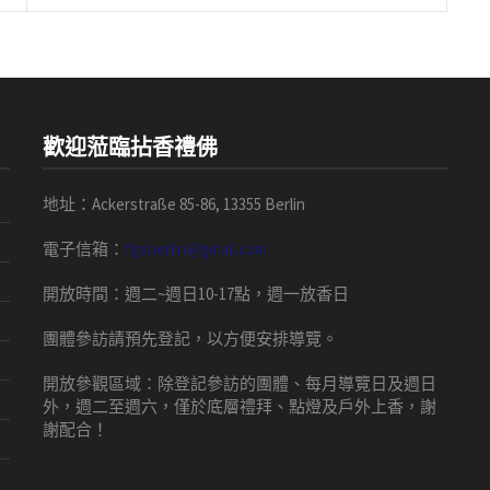
歡迎蒞臨拈香禮佛
地址：Ackerstraße 85-86, 13355 Berlin
電子信箱：
fgsberlin@gmail.com
開放時間
：
週二
~
週日
10-17
點，
週一放香日
團體
參訪請預先
登記，以方便安排導
覽
。
開放參觀區域：
除登記參訪的團體、每月導覽日及週日
外，週二至週六，僅於底層禮拜、點燈及戶外上香，謝
謝配合！