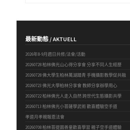
最新動態 / AKTUELL
2026年8-9月週日共修/法會/活動
20260728 柏林佛光山心得分享會 分享不同人生經歷
20260728 佛大學生柏林萬湖踏青 手機攝影教學促共融
20260723 佛光大學柏林分享會 教師分享辦學用心
20260722 柏林佛光人走入自然 跨世代生態攝影共學
20260713 柏林佛光小菩薩學武術 歡喜體驗空手道
孝道月孝親報恩法會
20260708 柏林菩提園善童歡喜學習 親子空手道體驗