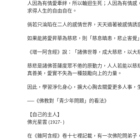
人因為有情愛牽絆，所以輪迴生死；人因為有情感
求得人生的自由自在。
倘若只淪陷在二人的感情世界，天天過著被感情誘
如果能將愛昇華為慈悲，則「慈息瞋恚，悲止害覺
《增一阿含經》說：「諸佛世尊，成大慈悲，以大
慈悲是諸佛菩薩度眾不倦的原動力，人人若能以慈
真善美，愛實不失為一種鼓勵向上的力量。
因此，學習淨化身心，擴大心胸去關愛更多人事，
──《佛教對「青少年問題」的看法》
【自己的主人】
佛光星雲 (1927- )
在《雜阿含經》卷十七裡記載，有一次佛陀問弟子