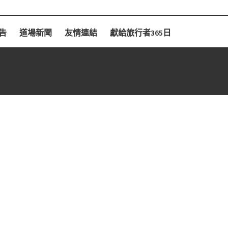
告
道場新聞
友情連結
獻給旅行者365日