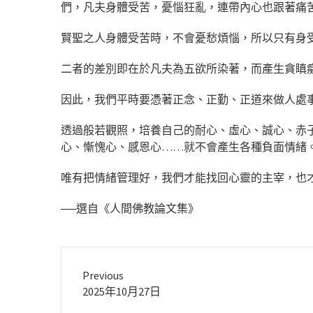
們，凡夫身體受苦，憂惱狂亂，連帶內心也跟著痛
賢聖之人身體受苦時，不會憂愁煩惱，所以只有身
二者的差別即在於凡夫為五欲所染著，而產生貪瞋
因此，我們平時要憑著正念、正勤、正道來做人處
透過般若觀照，培養自己的耐心、虛心、誠心、赤
心、慚愧心、感恩心……就不會產生各種負面情緒
唯有把情緒管理好，我們才能找回心靈的主宰，也
──選自《人間佛教論文集》
Previous
Previous
2025年10月27日
post: