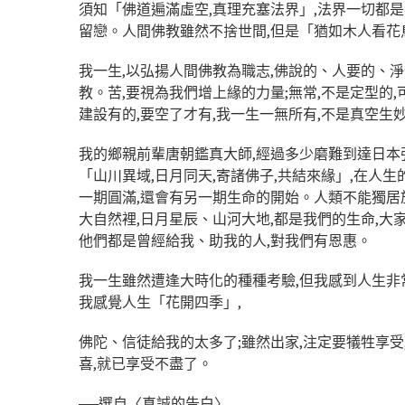
須知「佛道遍滿虛空,真理充塞法界」,法界一切都是
留戀。人間佛教雖然不捨世間,但是「猶如木人看花
我一生,以弘揚人間佛教為職志,佛說的、人要的、淨
教。苦,要視為我們增上緣的力量;無常,不是定型的,
建設有的,要空了才有,我一生一無所有,不是真空生妙
我的鄉親前輩唐朝鑑真大師,經過多少磨難到達日本弘
「山川異域,日月同天,寄諸佛子,共結來緣」,在人生
一期圓滿,還會有另一期生命的開始。人類不能獨居
大自然裡,日月星辰、山河大地,都是我們的生命,大
他們都是曾經給我、助我的人,對我們有恩惠。
我一生雖然遭逢大時化的種種考驗,但我感到人生非
我感覺人生「花開四季」,
佛陀、信徒給我的太多了;雖然出家,注定要犠牲享
喜,就已享受不盡了。
──選自〈真誠的告白〉