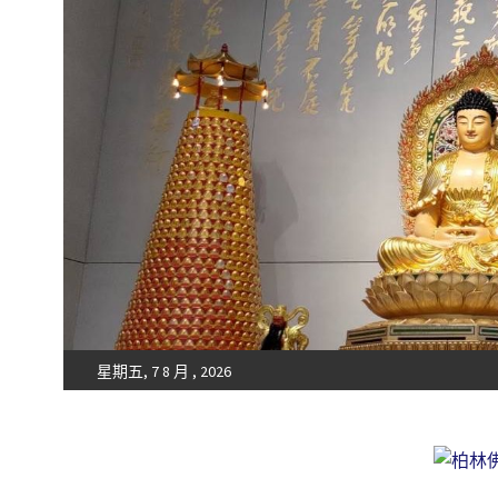
星期五, 7 8 月 , 2026
Fo-Guang-Shan-Tempel, Berlin e.V.