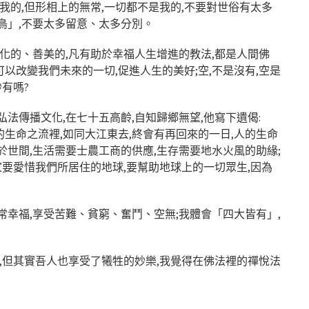
我的,但形相上的無常,一切都不是我的,不要對世俗有太多
鳥」,不要太多留意、太多分別。
化的、善美的,凡有助於幸福人生增進的教法,都是人間佛
可以改變我們未來的一切,促進人生的美好;空,不是沒有,空是
有嗎?
法傳播文化,在七十五高齡,自知歸鄉無望,他寫下遺偈:
的生命之流裡,如同大江東去,終會有再回來的一日,人的生命
於世間,生活需要士農工商的供應,生存需要地水火風的助緣;
家要愛惜我們所居住的地球,要幫助地球上的一切眾生,因為
常幸福,享受苦難、貧窮、奮鬥、空無;我體會「四大皆有」,
受,但其實吾人也享受了犧牲的妙樂,我覺得在佛法裡的禪悅法