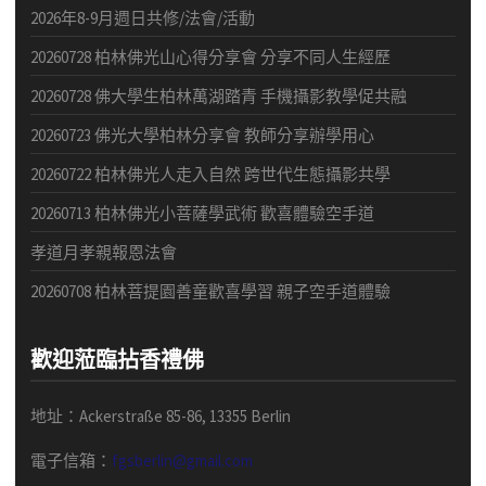
2026年8-9月週日共修/法會/活動
20260728 柏林佛光山心得分享會 分享不同人生經歷
20260728 佛大學生柏林萬湖踏青 手機攝影教學促共融
20260723 佛光大學柏林分享會 教師分享辦學用心
20260722 柏林佛光人走入自然 跨世代生態攝影共學
20260713 柏林佛光小菩薩學武術 歡喜體驗空手道
孝道月孝親報恩法會
20260708 柏林菩提園善童歡喜學習 親子空手道體驗
歡迎蒞臨拈香禮佛
地址：Ackerstraße 85-86, 13355 Berlin
電子信箱：
fgsberlin@gmail.com