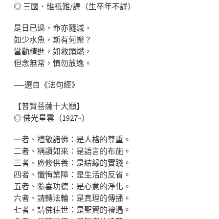
◎ 三國．維祇難/譯（生卒年不詳）
是日已過，命亦隨減，
如少水魚，斯有何樂？
當勤精進，如救頭燃，
但念無常，慎勿放逸。
──選自《法句經》
【普賢菩薩十大願】
◎ 佛光星雲（1927~）
一者、禮敬諸佛：是人格的尊重。
二者、稱讚如來：是語言的布施。
三者、廣修供養：是結緣的實踐。
四者、懺悔業障：是生活的反省。
五者、隨喜功德：是心意的淨化。
六者、請轉法輪：是真理的傳播。
七者、請佛住世：是聖賢的禮遇。