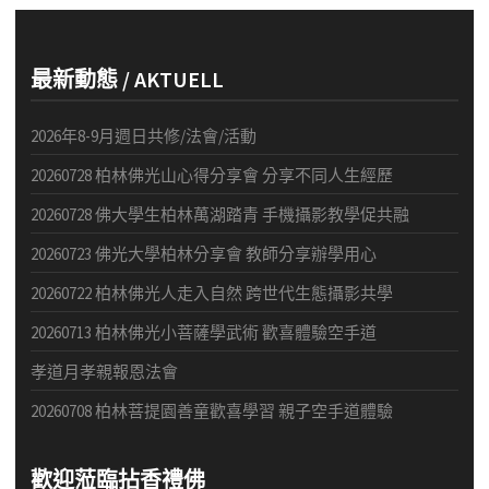
最新動態 / AKTUELL
2026年8-9月週日共修/法會/活動
20260728 柏林佛光山心得分享會 分享不同人生經歷
20260728 佛大學生柏林萬湖踏青 手機攝影教學促共融
20260723 佛光大學柏林分享會 教師分享辦學用心
20260722 柏林佛光人走入自然 跨世代生態攝影共學
20260713 柏林佛光小菩薩學武術 歡喜體驗空手道
孝道月孝親報恩法會
20260708 柏林菩提園善童歡喜學習 親子空手道體驗
歡迎蒞臨拈香禮佛