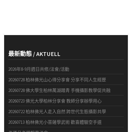
a
s
r
N
c
a
h
v
a
i
n
g
最新動態 / AKTUELL
d
a
V
t
2026年8-9月週日共修/法會/活動
i
i
20260728 柏林佛光山心得分享會 分享不同人生經歷
o
e
20260728 佛大學生柏林萬湖踏青 手機攝影教學促共融
n
w
20260723 佛光大學柏林分享會 教師分享辦學用心
s
20260722 柏林佛光人走入自然 跨世代生態攝影共學
N
20260713 柏林佛光小菩薩學武術 歡喜體驗空手道
a