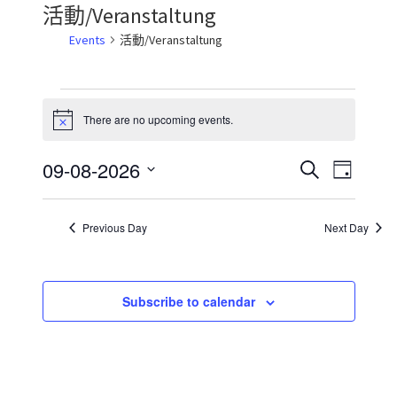
活動/Veranstaltung
Events
活動/Veranstaltung
Events
There are no upcoming events.
N
for
o
t
2026-
09-08-2026
E
E
S
i
D
c
08-
e
S
v
v
a
e
a
e
y
09
e
r
e
l
Previous Day
Next Day
c
e
n
n
h
c
t
t
t
d
Subscribe to calendar
V
s
a
i
t
S
e
e
.
e
w