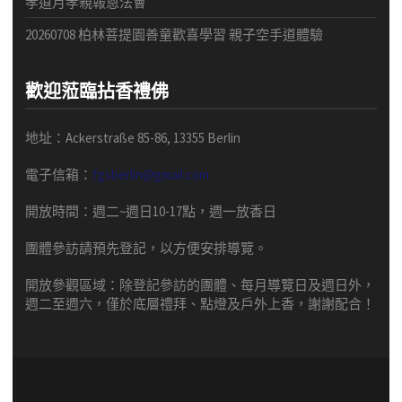
孝道月孝親報恩法會
v
20260708 柏林菩提園善童歡喜學習 親子空手道體驗
i
g
歡迎蒞臨拈香禮佛
a
t
地址：Ackerstraße 85-86, 13355 Berlin
i
電子信箱：
fgsberlin@gmail.com
o
開放時間
：
週二
~
週日
10-17
點，
週一放香日
n
團體
參訪請預先
登記，以方便安排導
覽
。
開放參觀區域：
除登記參訪的團體、每月導覽日及週日外，
週二至週六，僅於底層禮拜、點燈及戶外上香，謝謝配合！